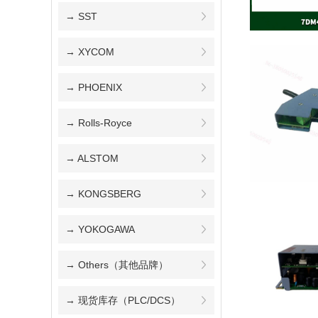
→ SST
→ XYCOM
→ PHOENIX
→ Rolls-Royce
→ ALSTOM
→ KONGSBERG
→ YOKOGAWA
→ Others（其他品牌）
→ 现货库存（PLC/DCS）