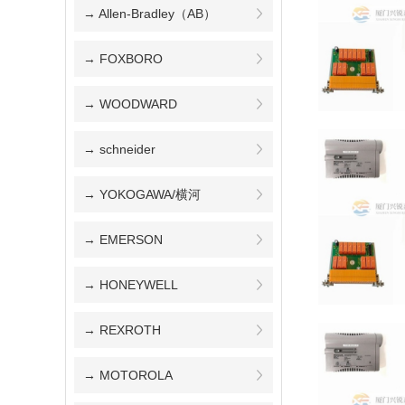
→ Allen-Bradley（AB）
→ FOXBORO
→ WOODWARD
→ schneider
→ YOKOGAWA/横河
→ EMERSON
→ HONEYWELL
→ REXROTH
→ MOTOROLA