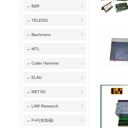
→ B&R
→ TELESIS
→ Bachmann
→ MTL
→ Cutler Hammer
→ ELAU
→ METSO
→ LAM Research
→ P+F(倍加福)