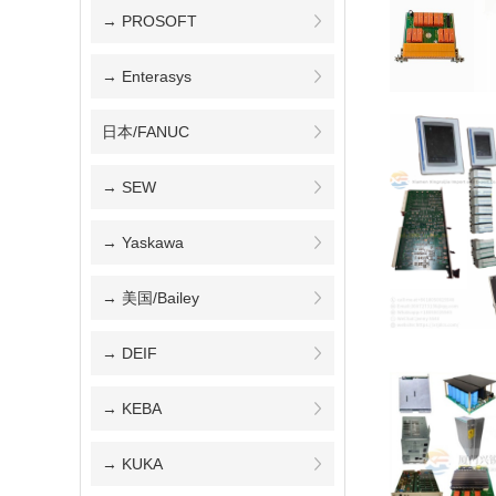
→ PROSOFT
→ Enterasys
日本/FANUC
→ SEW
→ Yaskawa
→ 美国/Bailey
→ DEIF
→ KEBA
→ KUKA