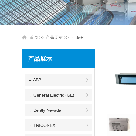
首页
>>
产品展示
>> → B&R
产品展示
→ ABB
→ General Electric (GE)
→ Bently Nevada
→ TRICONEX