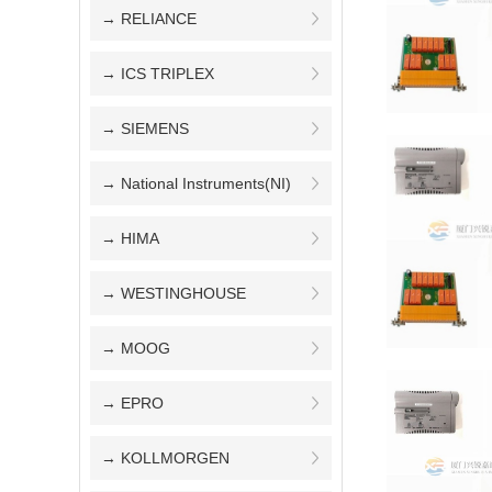
→ RELIANCE
→ ICS TRIPLEX
→ SIEMENS
→ National Instruments(NI)
→ HIMA
→ WESTINGHOUSE
→ MOOG
→ EPRO
→ KOLLMORGEN