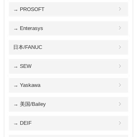
→ PROSOFT
→ Enterasys
日本/FANUC
→ SEW
→ Yaskawa
→ 美国/Bailey
→ DEIF