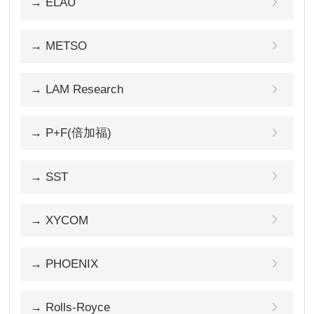
→ ELAU
→ METSO
→ LAM Research
→ P+F(倍加福)
→ SST
→ XYCOM
→ PHOENIX
→ Rolls-Royce