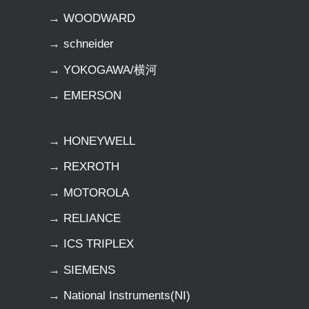
→ WOODWARD
→ schneider
→ YOKOGAWA/横河
→ EMERSON
→ HONEYWELL
→ REXROTH
→ MOTOROLA
→ RELIANCE
→ ICS TRIPLEX
→ SIEMENS
→ National Instruments(NI)