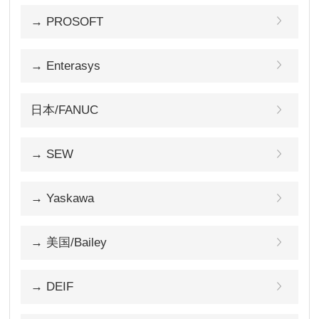
→ PROSOFT
→ Enterasys
日本/FANUC
→ SEW
→ Yaskawa
→ 美国/Bailey
→ DEIF