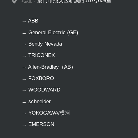
地址：
厦门市翔安区新澳路510号609室
→ ABB
→ General Electric (GE)
→ Bently Nevada
→ TRICONEX
→ Allen-Bradley（AB）
→ FOXBORO
→ WOODWARD
→ schneider
→ YOKOGAWA/横河
→ EMERSON