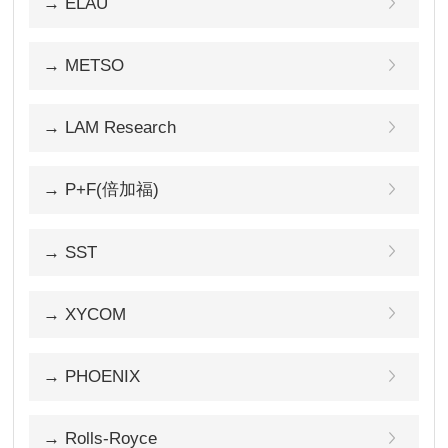
→ ELAU
→ METSO
→ LAM Research
→ P+F(倍加福)
→ SST
→ XYCOM
→ PHOENIX
→ Rolls-Royce