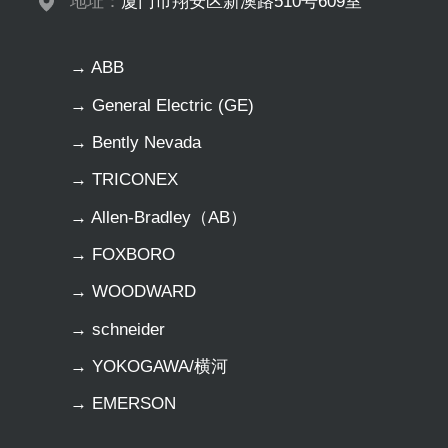
地址：
厦门市翔安区新澳路510号609室
→ ABB
→ General Electric (GE)
→ Bently Nevada
→ TRICONEX
→ Allen-Bradley（AB）
→ FOXBORO
→ WOODWARD
→ schneider
→ YOKOGAWA/横河
→ EMERSON