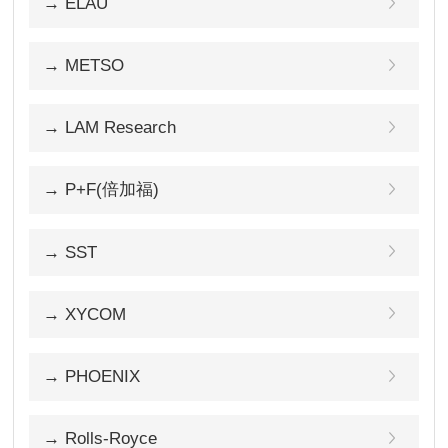
→ ELAU
→ METSO
→ LAM Research
→ P+F(倍加福)
→ SST
→ XYCOM
→ PHOENIX
→ Rolls-Royce