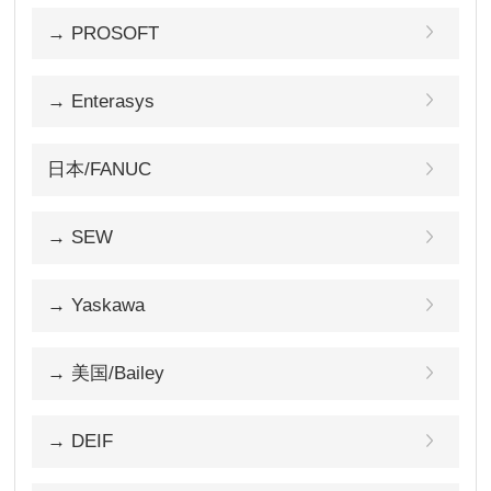
→ PROSOFT
→ Enterasys
日本/FANUC
→ SEW
→ Yaskawa
→ 美国/Bailey
→ DEIF