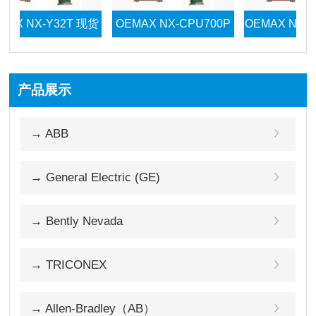
 NX-Y32T 现货
OEMAX NX-CPU700P
OEMAX NX-BASE
现货
货
产品展示
 NX-CPU760C
→ ABB
现货模块
→ General Electric (GE)
→ Bently Nevada
→ TRICONEX
→ Allen-Bradley（AB）