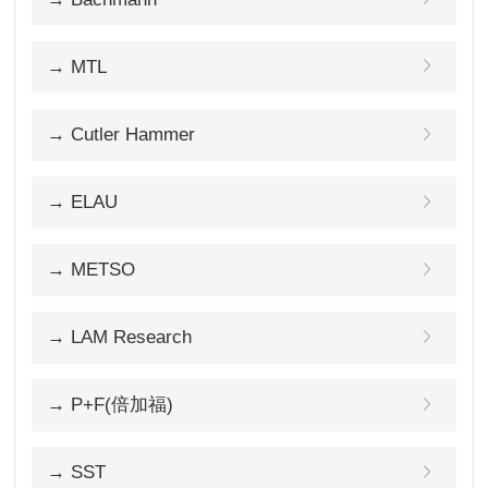
→ MTL
→ Cutler Hammer
→ ELAU
→ METSO
→ LAM Research
→ P+F(倍加福)
→ SST