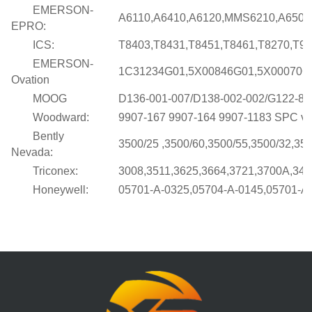
EMERSON-
A6110,A6410,A6120,MMS6210,A6500-U
EPRO:
ICS:
T8403,T8431,T8451,T8461,T8270,T911
EMERSON-
1C31234G01,5X00846G01,5X00070G0
Ovation
MOOG
D136-001-007/D138-002-002/G122-829-
Woodward:
9907-167 9907-164 9907-1183 SPC valv
Bently
3500/25 ,3500/60,3500/55,3500/32,350
Nevada:
Triconex:
3008,3511,3625,3664,3721,3700A,340
Honeywell:
05701-A-0325,05704-A-0145,05701-