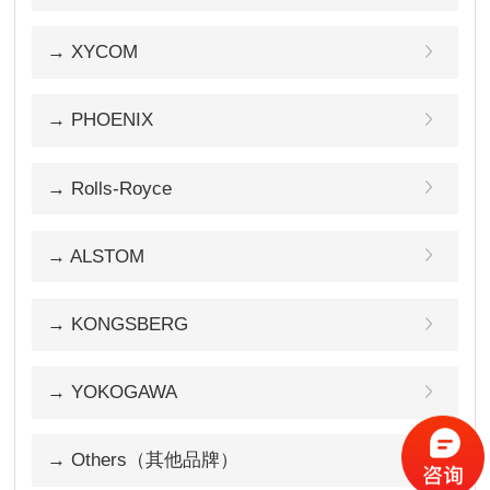
→ XYCOM
→ PHOENIX
→ Rolls-Royce
→ ALSTOM
→ KONGSBERG
→ YOKOGAWA
→ Others（其他品牌）