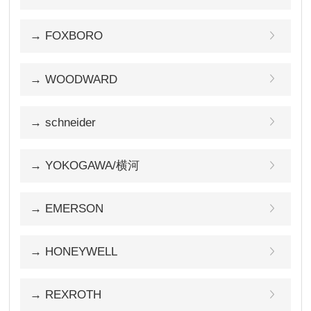
→ FOXBORO
→ WOODWARD
→ schneider
→ YOKOGAWA/横河
→ EMERSON
→ HONEYWELL
→ REXROTH