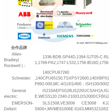
合作品牌
​Allen-
1336-BDB-SP44D,1394-SJT05-C-RL,
Bradley(
1,1769-PA2,1747-L532,1756-IB16D,1756-I
Rockwell )：
140CPU67260
Schneider:
,140CPU65150,TSXPSY2600,140XBP010
P892-000,MC-4/11/01/400，ISH100/30025/0
General
IS210AEPSG2B,IS220UCSAH1A,IS21
electric:
E,WES5120 2340-21003,DS200DCFBG2BN
EMERSON-
SLS1508,VE3008 CE3008 KJ200
DeltaV:
S600+,MVME61006E-0163,MMS3210/022-00