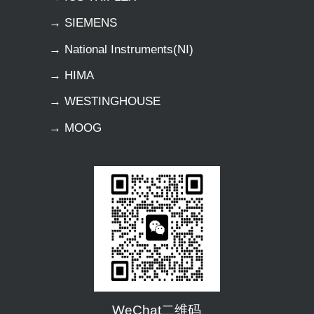
→ SIEMENS
→ National Instruments(NI)
→ HIMA
→ WESTINGHOUSE
→ MOOG
WeChat二维码