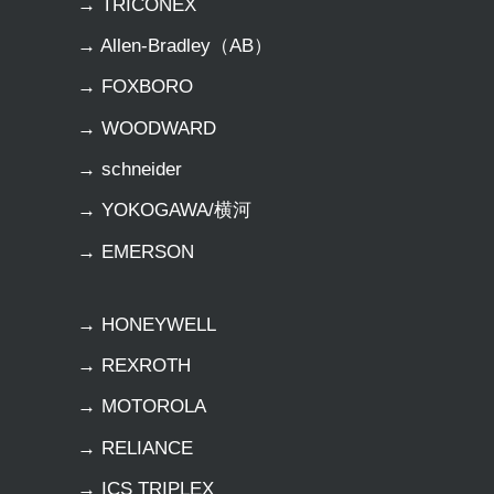
→ TRICONEX
→ Allen-Bradley（AB）
→ FOXBORO
→ WOODWARD
→ schneider
→ YOKOGAWA/横河
→ EMERSON
→ HONEYWELL
→ REXROTH
→ MOTOROLA
→ RELIANCE
→ ICS TRIPLEX