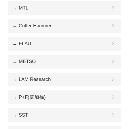
→ MTL
→ Cutler Hammer
→ ELAU
→ METSO
→ LAM Research
→ P+F(倍加福)
→ SST