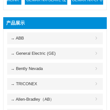
货模块
现货模块
产品展示
→ ABB
→ General Electric (GE)
→ Bently Nevada
→ TRICONEX
→ Allen-Bradley（AB）