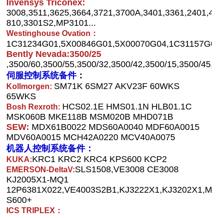
Invensys Triconex:
3008,3511,3625,3664,3721,3700A,3401,3361,2401,4
810,3301S2,MP3101...
Westinghouse Ovation：
1C31234G01,5X00846G01,5X00070G04,1C31157G02,
Bently Nevada:3500/25
,3500/60,3500/55,3500/32,3500/42,3500/15,3500/45,3
伺服控制系统备件
：
SM71K 6SM27 AKV23F 60WKS
Kollmorgen:
65WKS
HCS02.1E HMS01.1N HLB01.1C
Bosh Rexroth:
MSK060B MKE118B MSM020B MHD071B
SEW:
MDX61B0022 MDS60A0040 MDF60A0015
MDV60A0015 MCH42A0220 MCV40A0075
机器人控制系统备件：
KRC1 KRC2 KRC4 KPS600 KCP2
KUKA:
SLS1508,VE3008 CE3008
EMERSON-DeltaV:
KJ2005X1-MQ1
12P6381X022,VE4003S2B1,KJ3222X1,KJ3202X1,
S600+
ICS TRIPLEX：