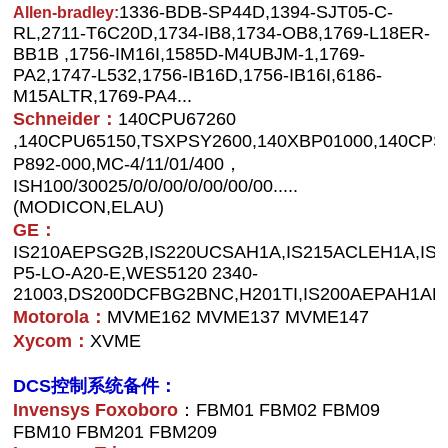
1336-BDB-SP44D,1394-SJT05-C-
Allen-bradley:
RL,2711-T6C20D,1734-IB8,1734-OB8,1769-L18ER-
BB1B ,1756-IM16I,1585D-M4UBJM-1,1769-
PA2,1747-L532,1756-IB16D,1756-IB16I,6186-
M15ALTR,1769-PA4...
Schneider：
140CPU67260
,140CPU65150,TSXPSY2600,140XBP01000,140CPS
P892-000,MC-4/11/01/400，
ISH100/30025/0/0/00/0/00/00/00.....
(MODICON,ELAU)
GE：
IS210AEPSG2B,IS220UCSAH1A,IS215ACLEH1A,IS
P5-LO-A20-E,WES5120 2340-
21003,DS200DCFBG2BNC,H201TI,IS200AEPAH1AFD
Motorola：
MVME162 MVME137 MVME147
Xycom：
XVME
DCS控制系统备件：
Invensys Foxoboro
：FBM01 FBM02 FBM09
FBM10 FBM201 FBM209