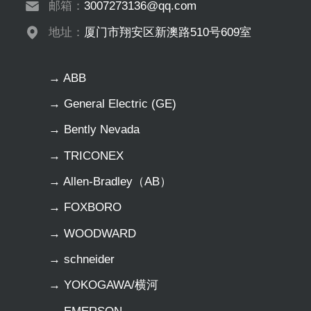
邮箱：
3007273136@qq.com
地址：
厦门市翔安区新澳路510号609室
→ ABB
→ General Electric (GE)
→ Bently Nevada
→ TRICONEX
→ Allen-Bradley（AB）
→ FOXBORO
→ WOODWARD
→ schneider
→ YOKOGAWA/横河