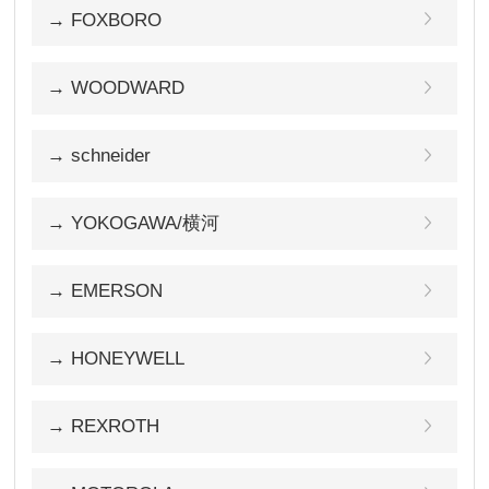
→ FOXBORO
→ WOODWARD
→ schneider
→ YOKOGAWA/横河
→ EMERSON
→ HONEYWELL
→ REXROTH