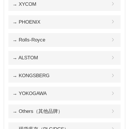
→ XYCOM
→ PHOENIX
→ Rolls-Royce
→ ALSTOM
→ KONGSBERG
→ YOKOGAWA
→ Others（其他品牌）