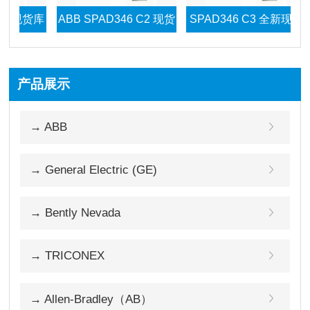
货库
ABB SPAD346 C2 现货
SPAD346 C3 全新现货
AB
库存
产品展示
 现
→ ABB
-P
→ General Electric (GE)
→ Bently Nevada
→ TRICONEX
→ Allen-Bradley（AB）