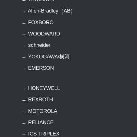
→ Allen-Bradley（AB）
→ FOXBORO
→ WOODWARD
→ schneider
→ YOKOGAWA/横河
→ EMERSON
→ HONEYWELL
→ REXROTH
→ MOTOROLA
→ RELIANCE
→ ICS TRIPLEX