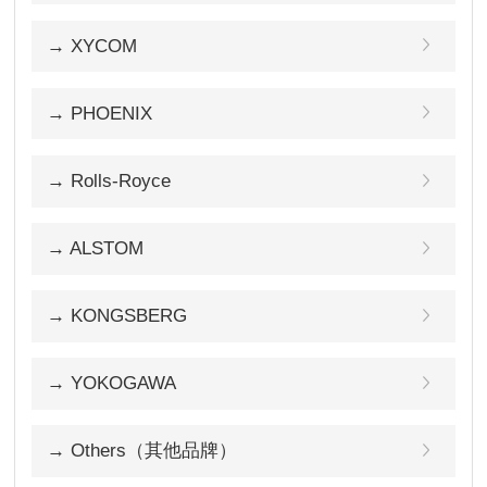
→ XYCOM
→ PHOENIX
→ Rolls-Royce
→ ALSTOM
→ KONGSBERG
→ YOKOGAWA
→ Others（其他品牌）