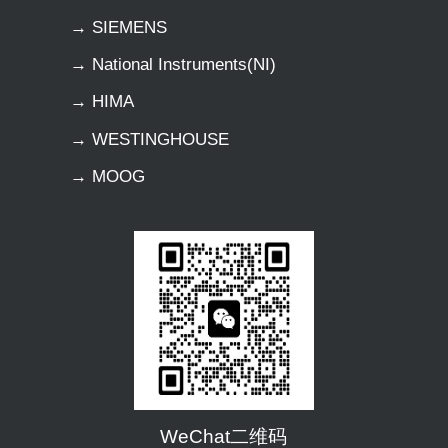
→ SIEMENS
→ National Instruments(NI)
→ HIMA
→ WESTINGHOUSE
→ MOOG
WeChat二维码