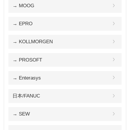
→ MOOG
→ EPRO
→ KOLLMORGEN
→ PROSOFT
→ Enterasys
日本/FANUC
→ SEW