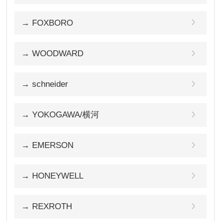
→ FOXBORO
→ WOODWARD
→ schneider
→ YOKOGAWA/横河
→ EMERSON
→ HONEYWELL
→ REXROTH