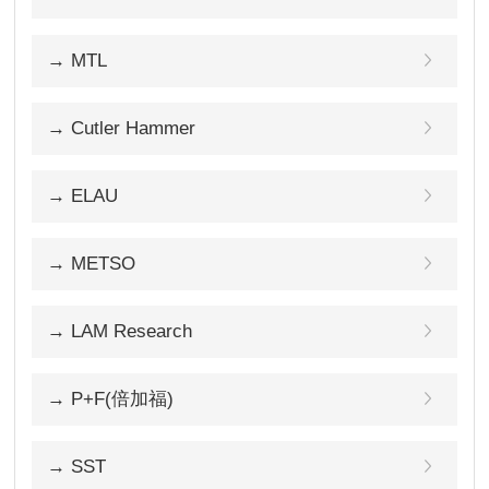
→ MTL
→ Cutler Hammer
→ ELAU
→ METSO
→ LAM Research
→ P+F(倍加福)
→ SST