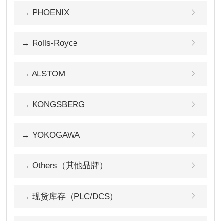
→ PHOENIX
→ Rolls-Royce
→ ALSTOM
→ KONGSBERG
→ YOKOGAWA
→ Others（其他品牌）
→ 现货库存（PLC/DCS）