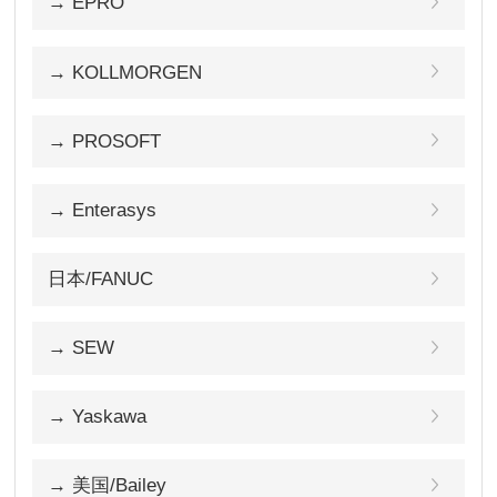
→ EPRO
→ KOLLMORGEN
→ PROSOFT
→ Enterasys
日本/FANUC
→ SEW
→ Yaskawa
→ 美国/Bailey