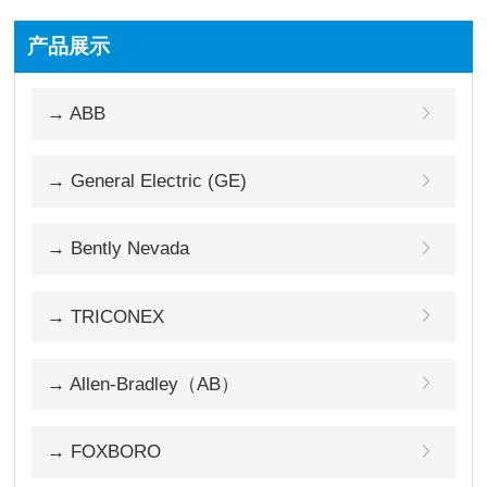
产品展示
→ ABB
→ General Electric (GE)
→ Bently Nevada
→ TRICONEX
→ Allen-Bradley（AB）
→ FOXBORO