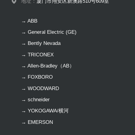
地址：
厦门市翔安区新澳路510号609室
→ ABB
→ General Electric (GE)
→ Bently Nevada
→ TRICONEX
→ Allen-Bradley（AB）
→ FOXBORO
→ WOODWARD
→ schneider
→ YOKOGAWA/横河
→ EMERSON