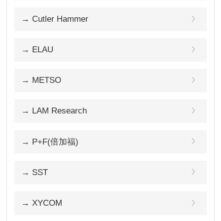
→ Cutler Hammer
→ ELAU
→ METSO
→ LAM Research
→ P+F(倍加福)
→ SST
→ XYCOM