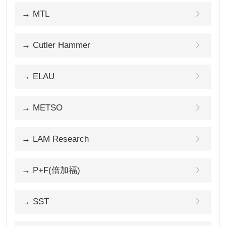
→ MTL
→ Cutler Hammer
→ ELAU
→ METSO
→ LAM Research
→ P+F(倍加福)
→ SST