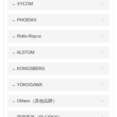
→ XYCOM
→ PHOENIX
→ Rolls-Royce
→ ALSTOM
→ KONGSBERG
→ YOKOGAWA
→ Others（其他品牌）