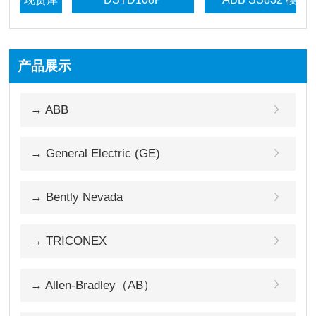
3BSE018333R1 现货库
存
产品展示
→ ABB
→ General Electric (GE)
→ Bently Nevada
→ TRICONEX
→ Allen-Bradley（AB）