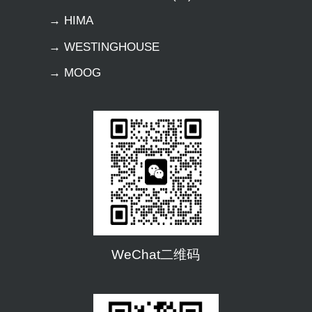
→ HIMA
→ WESTINGHOUSE
→ MOOG
WeChat二维码