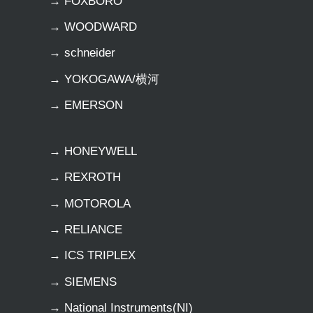
→ FOXBORO
→ WOODWARD
→ schneider
→ YOKOGAWA/横河
→ EMERSON
→ HONEYWELL
→ REXROTH
→ MOTOROLA
→ RELIANCE
→ ICS TRIPLEX
→ SIEMENS
→ National Instruments(NI)