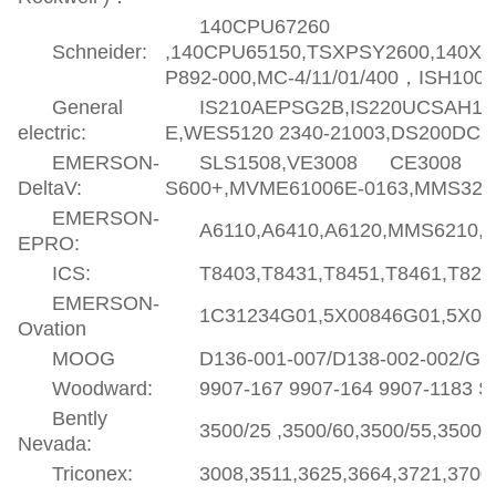
140CPU67260
Schneider:
,140CPU65150,TSXPSY2600,140XB
P892-000,MC-4/11/01/400，ISH100/3
General
IS210AEPSG2B,IS220UCSAH1A,
electric:
E,WES5120 2340-21003,DS200DCFB
EMERSON-
SLS1508,VE3008 CE3008 KJ
DeltaV:
S600+,MVME61006E-0163,MMS3210/0
EMERSON-
A6110,A6410,A6120,MMS6210,A6
EPRO:
ICS:
T8403,T8431,T8451,T8461,T8270
EMERSON-
1C31234G01,5X00846G01,5X000
Ovation
MOOG
D136-001-007/D138-002-002/G122
Woodward:
9907-167 9907-164 9907-1183 SPC
Bently
3500/25 ,3500/60,3500/55,3500/3
Nevada:
Triconex:
3008,3511,3625,3664,3721,3700