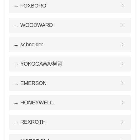
→ FOXBORO
→ WOODWARD
→ schneider
→ YOKOGAWA/横河
→ EMERSON
→ HONEYWELL
→ REXROTH