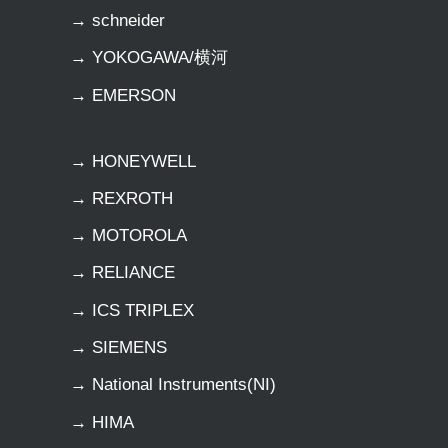
→ schneider
→ YOKOGAWA/横河
→ EMERSON
→ HONEYWELL
→ REXROTH
→ MOTOROLA
→ RELIANCE
→ ICS TRIPLEX
→ SIEMENS
→ National Instruments(NI)
→ HIMA