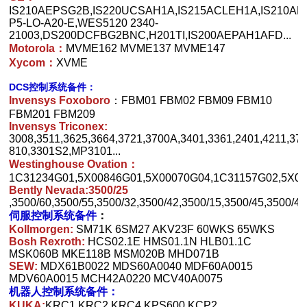
IS210AEPSG2B,IS220UCSAH1A,IS215ACLEH1A,IS210AE
P5-LO-A20-E,WES5120 2340-
21003,DS200DCFBG2BNC,H201TI,IS200AEPAH1AFD...
Motorola：
MVME162 MVME137 MVME147
Xycom：
XVME
DCS控制系统备件：
Invensys Foxoboro
：FBM01 FBM02 FBM09 FBM10
FBM201 FBM209
Invensys Triconex:
3008,3511,3625,3664,3721,3700A,3401,3361,2401,4211,37
810,3301S2,MP3101...
Westinghouse Ovation：
1C31234G01,5X00846G01,5X00070G04,1C31157G02,5X00
Bently Nevada:3500/25
,3500/60,3500/55,3500/32,3500/42,3500/15,3500/45,3500/40
伺服控制系统备件
：
Kollmorgen:
SM71K 6SM27 AKV23F 60WKS 65WKS
Bosh Rexroth:
HCS02.1E HMS01.1N HLB01.1C
MSK060B MKE118B MSM020B MHD071B
SEW:
MDX61B0022 MDS60A0040 MDF60A0015
MDV60A0015 MCH42A0220 MCV40A0075
机器人控制系统备件：
KUKA:
KRC1 KRC2 KRC4 KPS600 KCP2