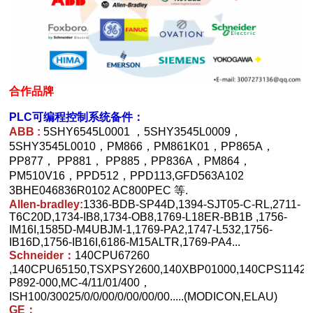
合作品牌
PLC可编程控制系统备件：
ABB :
5SHY6545L0001 ，5SHY3545L0009，
5SHY3545L0010，PM866，PM861K01，PP865A，
PP877， PP881， PP885，PP836A，PM864，
PM510V16，PPD512，PPD113,GFD563A102
3BHE046836R0102 AC800PEC 等.
Allen-bradley:
1336-BDB-SP44D,1394-SJT05-C-RL,2711-
T6C20D,1734-IB8,1734-OB8,1769-L18ER-BB1B ,1756-
IM16I,1585D-M4UBJM-1,1769-PA2,1747-L532,1756-
IB16D,1756-IB16I,6186-M15ALTR,1769-PA4...
Schneider：
140CPU67260
,140CPU65150,TSXPSY2600,140XBP01000,140CPS11420
P892-000,MC-4/11/01/400，
ISH100/30025/0/0/00/0/00/00/00.....(MODICON,ELAU)
GE：