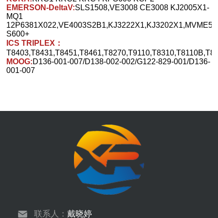
EMERSON-DeltaV:
SLS1508,VE3008 CE3008 KJ2005X1-
MQ1
12P6381X022,VE4003S2B1,KJ3222X1,KJ3202X1,MVME5
S600+
ICS TRIPLEX：
T8403,T8431,T8451,T8461,T8270,T9110,T8310,T8110B,T81
MOOG:
D136-001-007/D138-002-002/G122-829-001/D136-
001-007
联系人：
戴晓婷