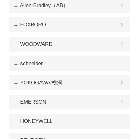
→ Allen-Bradley（AB）
→ FOXBORO
→ WOODWARD
→ schneider
→ YOKOGAWA/横河
→ EMERSON
→ HONEYWELL