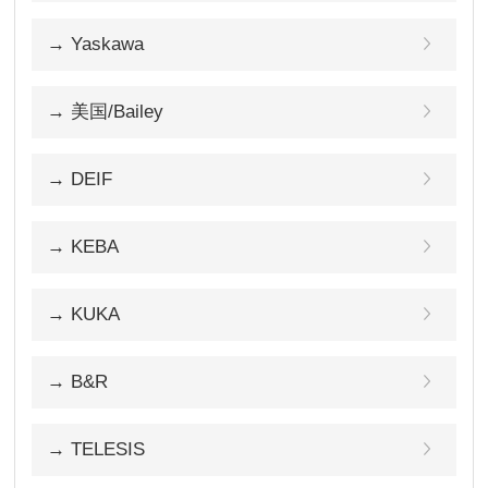
→ Yaskawa
→ 美国/Bailey
→ DEIF
→ KEBA
→ KUKA
→ B&R
→ TELESIS