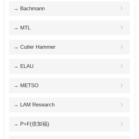
→ Bachmann
→ MTL
→ Cutler Hammer
→ ELAU
→ METSO
→ LAM Research
→ P+F(倍加福)