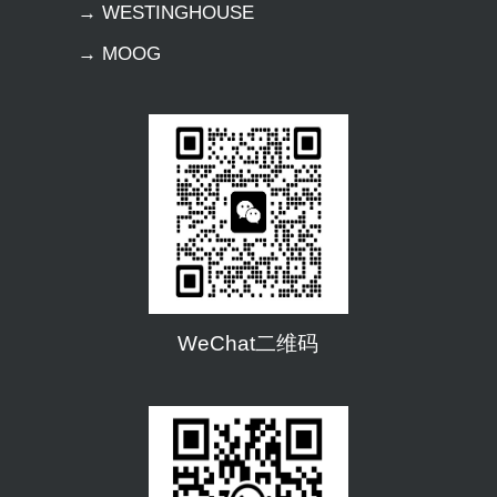
→ WESTINGHOUSE
→ MOOG
WeChat二维码