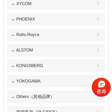
→ XYCOM
→ PHOENIX
→ Rolls-Royce
→ ALSTOM
→ KONGSBERG
→ YOKOGAWA
→ Others（其他品牌）