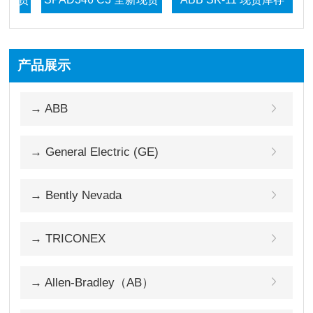
产品展示
库
→ ABB
→ General Electric (GE)
→ Bently Nevada
→ TRICONEX
→ Allen-Bradley（AB）