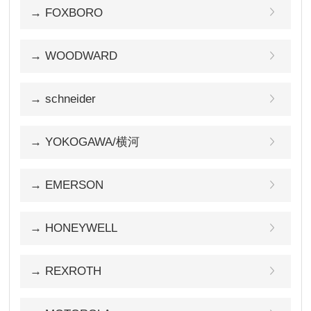
→ FOXBORO
→ WOODWARD
→ schneider
→ YOKOGAWA/横河
→ EMERSON
→ HONEYWELL
→ REXROTH