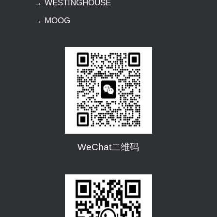
→ WESTINGHOUSE
→ MOOG
WeChat二维码