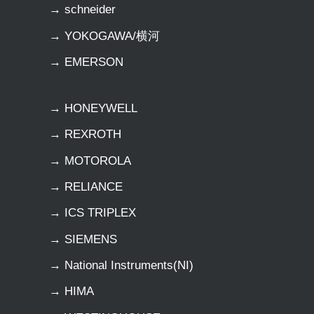
→ schneider
→ YOKOGAWA/横河
→ EMERSON
→ HONEYWELL
→ REXROTH
→ MOTOROLA
→ RELIANCE
→ ICS TRIPLEX
→ SIEMENS
→ National Instruments(NI)
→ HIMA