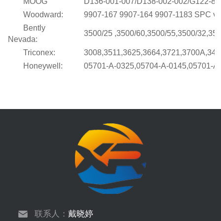
MOOG
D136-001-007/D138-002-002/G122-829-
Woodward:
9907-167 9907-164 9907-1183 SPC valv
Bently
3500/25 ,3500/60,3500/55,3500/32,350
Nevada:
Triconex:
3008,3511,3625,3664,3721,3700A,340
Honeywell:
05701-A-0325,05704-A-0145,05701-
联系人：
戴晓婷