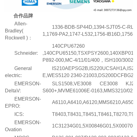
合作品牌
​Allen-
1336-BDB-SP44D,1394-SJT05-C-RL,
Bradley(
1,1769-PA2,1747-L532,1756-IB16D,1756-I
Rockwell )：
140CPU67260
Schneider:
,140CPU65150,TSXPSY2600,140XBP010
P892-000,MC-4/11/01/400，ISH100/30025/0
General
IS210AEPSG2B,IS220UCSAH1A,IS21
electric:
E,WES5120 2340-21003,DS200DCFBG2BN
EMERSON-
SLS1508,VE3008 CE3008 KJ200
DeltaV:
S600+,MVME61006E-0163,MMS3210/022-00
EMERSON-
A6110,A6410,A6120,MMS6210,A6500-U
EPRO:
ICS:
T8403,T8431,T8451,T8461,T8270,T911
EMERSON-
1C31234G01,5X00846G01,5X00070G0
Ovation