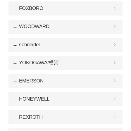
→ FOXBORO
→ WOODWARD
→ schneider
→ YOKOGAWA/横河
→ EMERSON
→ HONEYWELL
→ REXROTH