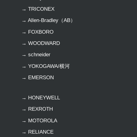
→ TRICONEX
→ Allen-Bradley（AB）
→ FOXBORO
→ WOODWARD
→ schneider
→ YOKOGAWA/横河
→ EMERSON
→ HONEYWELL
→ REXROTH
→ MOTOROLA
→ RELIANCE