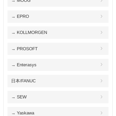
→ MOOG
→ EPRO
→ KOLLMORGEN
→ PROSOFT
→ Enterasys
日本/FANUC
→ SEW
→ Yaskawa