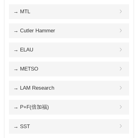
→ MTL
→ Cutler Hammer
→ ELAU
→ METSO
→ LAM Research
→ P+F(倍加福)
→ SST