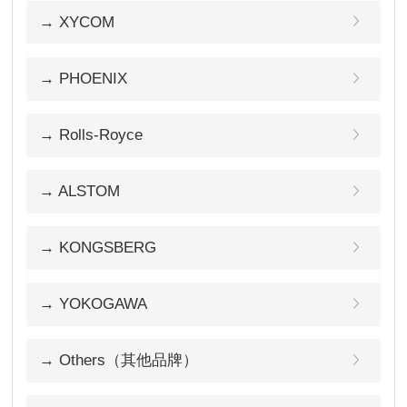
→ XYCOM
→ PHOENIX
→ Rolls-Royce
→ ALSTOM
→ KONGSBERG
→ YOKOGAWA
→ Others（其他品牌）