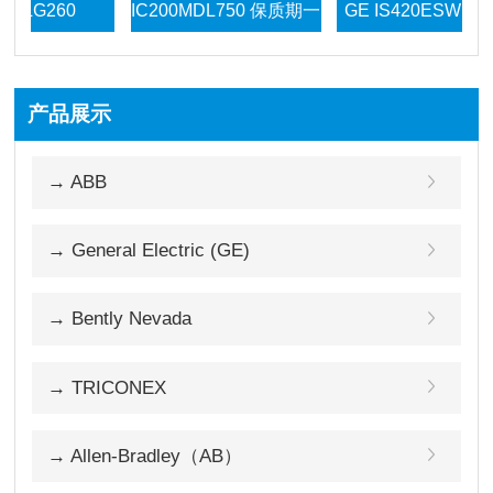
260
IC200MDL750 保质期一
GE IS420ESWBH3AX
年
工业以太网交换机
产品展示
-120 包邮
→ ABB
款
→ General Electric (GE)
→ Bently Nevada
→ TRICONEX
→ Allen-Bradley（AB）