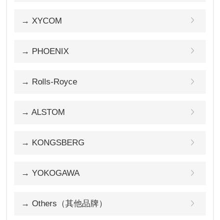
→ XYCOM
→ PHOENIX
→ Rolls-Royce
→ ALSTOM
→ KONGSBERG
→ YOKOGAWA
→ Others（其他品牌）