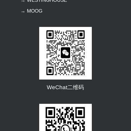
→ WESTINGHOUSE
→ MOOG
WeChat二维码