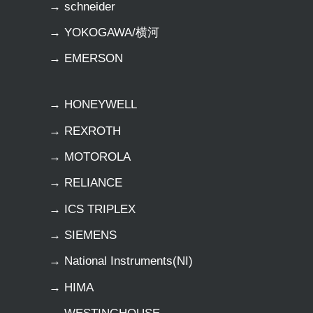
→ schneider
→ YOKOGAWA/横河
→ EMERSON
→ HONEYWELL
→ REXROTH
→ MOTOROLA
→ RELIANCE
→ ICS TRIPLEX
→ SIEMENS
→ National Instruments(NI)
→ HIMA