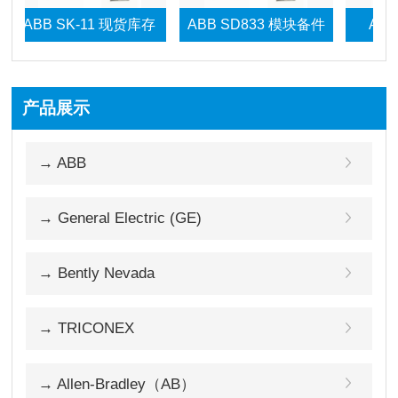
BB SK-11 现货库存
ABB SD833 模块备件
ABB SS8
产品展示
B IMMFP12 现货库
→ ABB
存
→ General Electric (GE)
→ Bently Nevada
→ TRICONEX
→ Allen-Bradley（AB）