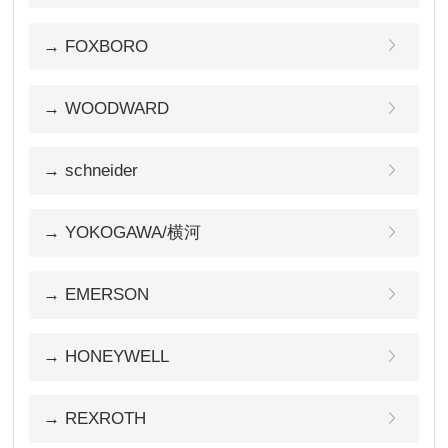
→ FOXBORO
→ WOODWARD
→ schneider
→ YOKOGAWA/横河
→ EMERSON
→ HONEYWELL
→ REXROTH