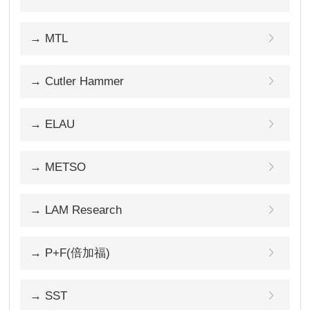
→ MTL
→ Cutler Hammer
→ ELAU
→ METSO
→ LAM Research
→ P+F(倍加福)
→ SST