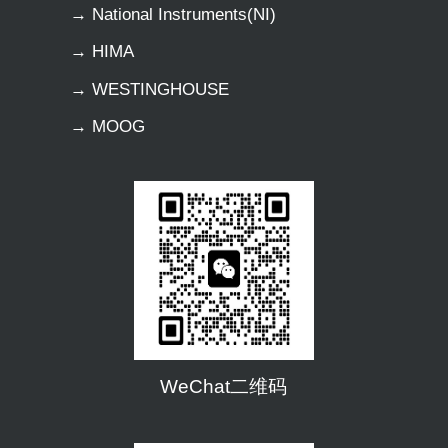
→ National Instruments(NI)
→ HIMA
→ WESTINGHOUSE
→ MOOG
WeChat二维码