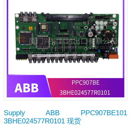
Supply ABB PPC907BE101
3BHE024577R0101 现货