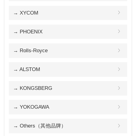
→ XYCOM
→ PHOENIX
→ Rolls-Royce
→ ALSTOM
→ KONGSBERG
→ YOKOGAWA
→ Others（其他品牌）