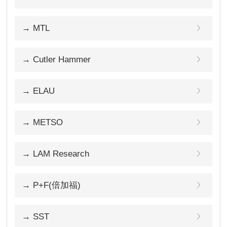
→ MTL
→ Cutler Hammer
→ ELAU
→ METSO
→ LAM Research
→ P+F(倍加福)
→ SST