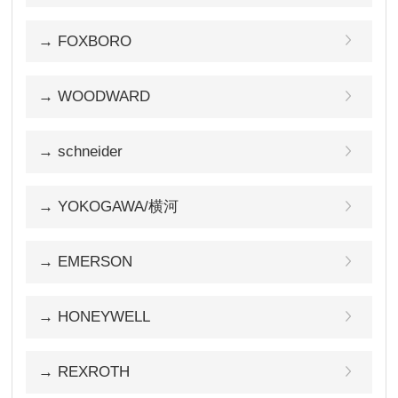
→ FOXBORO
→ WOODWARD
→ schneider
→ YOKOGAWA/横河
→ EMERSON
→ HONEYWELL
→ REXROTH