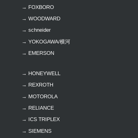
→ FOXBORO
→ WOODWARD
→ schneider
→ YOKOGAWA/横河
→ EMERSON
→ HONEYWELL
→ REXROTH
→ MOTOROLA
→ RELIANCE
→ ICS TRIPLEX
→ SIEMENS